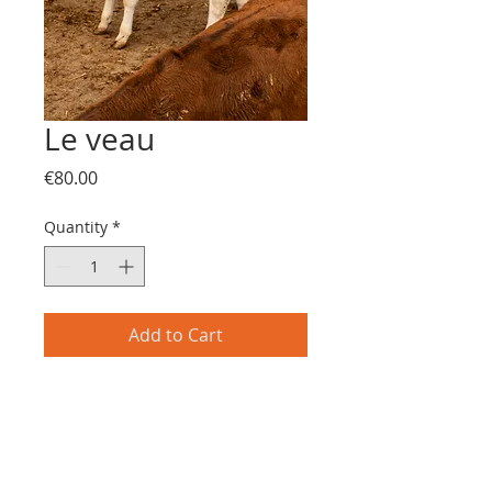
Le veau
Price
€80.00
Quantity
*
Add to Cart
Impression pigmentaire
sur papier 
Hahnemühle Fine Art Natural 290g
30x40cm 
Série exclusive en 30 exemplaires 